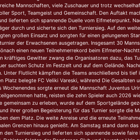
hlreiche Mannschaften, viele Zuschauer und trotz wechselh
ller Sport, Teamgeist und Gemeinschaft. Den Auftakt macht
nd lieferten sich spannende Duelle vom Elfmeterpunkt. Nac
äger durch und sicherte sich den Turniersieg. Auf den weite
eigten großen Einsatz und sorgten für einen gelungenen Sta
turnier der Erwachsenen ausgetragen. Insgesamt 30 Mannsc
önach einen neuen Teilnehmerrekord beim Elfmeter-Nachtt
in kräftiges Gewitter zwang die Organisatoren dazu, das Tu
auer suchten Schutz im Festzelt und auf dem Gelände. Na
. Unter Flutlicht kämpften die Teams anschließend bis tief 
n Platz belegte FC Veliki Vareski, während Die Gesalbten un
es Wochenendes sorgte erneut die Mannschaft Juventus Uri
teilgenommen hatte, reisten die zehn Spieler auch 2026 w
gemeinsam zu erleben, wurde auf dem Sportgelände gezelt
rt und ihrer großen Begeisterung für das Turnier sorgte di
n dem Platz. Die weite Anreise und die erneute Teilnahme
nalen Grenzen hinaus genießt. Am Samstag stand dann das t
den Turniersieg und lieferten sich spannende sowie faire