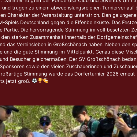
l. Dahinter folgten der Ponderosa Club und Juventus Urin 
 und trugen zu einem abwechslungsreichen Turnierverlauf b
ichen Charakter der Veranstaltung unterstrich. Den gelunge
piels Deutschland gegen die Elfenbeinküste. Das Festzelt 
e Partie. Die hervorragende Stimmung im voll besetzten Ze
den starken Zusammenhalt innerhalb der Dorfgemeinschaf
und das Vereinsleben in Großschönach haben. Neben den spo
e und die gute Stimmung im Mittelpunkt. Genau diese Misch
 und Besucher gleichermaßen. Der SV Großschönach bedank
 Sponsoren sowie den vielen Zuschauerinnen und Zuschauern
großartige Stimmung wurde das Dörferturnier 2026 erneut z
ts jetzt groß.