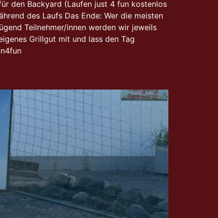
für den Backyard (Laufen just 4 fun kostenlos
während des Laufs Das Ende: Wer die meisten
nügend Teilnehmer/innen werden wir jeweils
igenes Grillgut mit und lass den Tag
un4fun