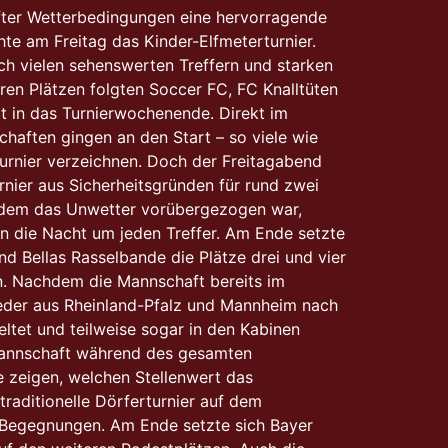
after Wetterbedingungen eine hervorragende
e am Freitag das Kinder-Elfmeterturnier.
h vielen sehenswerten Treffern und starken
ren Plätzen folgten Soccer FC, FC Knalltüten
rt in das Turnierwochenende. Direkt im
haften gingen an den Start – so viele wie
urnier verzeichnen. Doch der Freitagabend
rnier aus Sicherheitsgründen für rund zwei
chdem das Unwetter vorübergezogen war,
in die Nacht um jeden Treffer. Am Ende setzte
d Bellas Rasselbande die Plätze drei und vier
n. Nachdem die Mannschaft bereits im
ieder aus Rheinland-Pfalz und Mannheim nach
et und teilweise sogar in den Kabinen
e Mannschaft während des gesamten
 zeigen, welchen Stellenwert das
raditionelle Dörferturnier auf dem
 Begegnungen. Am Ende setzte sich Bayer