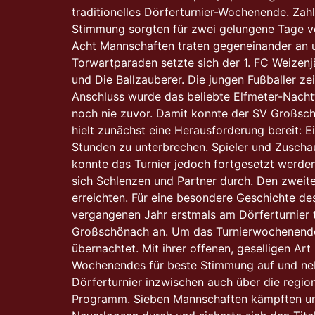
traditionelles Dörferturnier-Wochenende. Za
Stimmung sorgten für zwei gelungene Tage vo
Acht Mannschaften traten gegeneinander an u
Torwartparaden setzte sich der 1. FC Weizenj
und Die Ballzauberer. Die jungen Fußballer z
Anschluss wurde das beliebte Elfmeter-Nacht
noch nie zuvor. Damit konnte der SV Großsch
hielt zunächst eine Herausforderung bereit: E
Stunden zu unterbrechen. Spieler und Zusch
konnte das Turnier jedoch fortgesetzt werden
sich Schlenzen und Partner durch. Den zweite
erreichten. Für eine besondere Geschichte d
vergangenen Jahr erstmals am Dörferturnier 
Großschönach an. Um das Turnierwochenende 
übernachtet. Mit ihrer offenen, geselligen A
Wochenendes für beste Stimmung auf und nebe
Dörferturnier inzwischen auch über die regio
Programm. Sieben Mannschaften kämpften um 